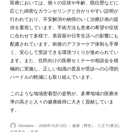
医療においては、個々の症状や年齢、既往歴などに
応じた綿密なカウンセリングと分かりやすい説明が
行われており、不安解消や納得のいく治療計画の提
供を重視しています。手術方法も患者の希望や症状
に合わせて多様で、美容面や日常生活への影響にも
配慮されています。術後のアフターケア体制も手厚
く、安心して受診できる環境づくりが進められてい
ます。また、住民向けの医療セミナーや相談会を積
極的に実施し、正しい知識の普及や受診への心理的
ハードルの軽減にも取り組んでいます。
このような地域密着型の姿勢が、多摩地域の医療水
準の高さと人々の健康維持に大きく貢献していま
す。
投
投
カ
Giordano
2025年12月12日
健康（男性）
,
八王子(東京)
,
稿
稿
テ
タ
包茎手術
医療