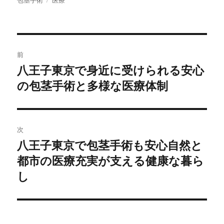
者
日:
ゴ
グ
リ
ー
投
前
稿
八王子東京で身近に受けられる安心
前
の包茎手術と多様な医療体制
の
ナ
投
ビ
稿:
ゲ
次
八王子東京で包茎手術も安心自然と
次
ー
都市の医療充実が支える健康な暮ら
の
シ
投
し
稿:
ョ
ン