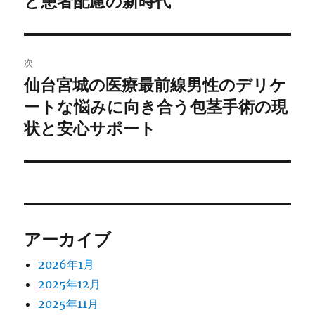
と患者配慮の新時代
ナ
投
ビ
稿:
ゲ
次
仙台宮城の医療最前線男性のデリケ
次
ー
の
ートな悩みに向き合う包茎手術の現
シ
投
状と安心サポート
稿:
ョ
ン
アーカイブ
2026年1月
2025年12月
2025年11月