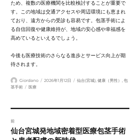
ため、複数の医療機関を比較検討することが重要で
す。この地域は交通アクセスや周辺環境にも恵まれ
ており、遠方からの受診も容易です。包茎手術によ
る自信回復や健康維持が、地域の安心感や幸福感を
高めているといえるでしょう。
今後も医療技術のさらなる進歩とサービス向上が期
待されます。
投
投
カ
Giordano
2026年1月12日
仙台(宮城)
,
健康（男性）
,
包
稿
稿
テ
タ
茎手術
医療
者
日:
ゴ
グ
リ
ー
投
前
稿
仙台宮城発地域密着型医療包茎手術
前
の