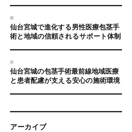
ー
投
前
稿
仙台宮城で進化する男性医療包茎手
前
術と地域の信頼されるサポート体制
の
ナ
投
ビ
稿:
ゲ
次
仙台宮城の包茎手術最前線地域医療
次
ー
と患者配慮が支える安心の施術環境
の
シ
投
稿:
ョ
ン
アーカイブ