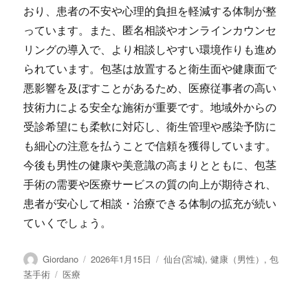
おり、患者の不安や心理的負担を軽減する体制が整
っています。また、匿名相談やオンラインカウンセ
リングの導入で、より相談しやすい環境作りも進め
られています。包茎は放置すると衛生面や健康面で
悪影響を及ぼすことがあるため、医療従事者の高い
技術力による安全な施術が重要です。地域外からの
受診希望にも柔軟に対応し、衛生管理や感染予防に
も細心の注意を払うことで信頼を獲得しています。
今後も男性の健康や美意識の高まりとともに、包茎
手術の需要や医療サービスの質の向上が期待され、
患者が安心して相談・治療できる体制の拡充が続い
ていくでしょう。
投
投
カ
Giordano
2026年1月15日
仙台(宮城)
,
健康（男性）
,
包
稿
稿
テ
タ
茎手術
医療
者
日:
ゴ
グ
リ