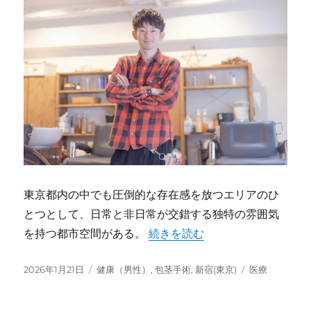
東京都内の中でも圧倒的な存在感を放つエリアのひ
とつとして、日常と非日常が交錯する独特の雰囲気
“新宿東京で多様化する都市医療
を持つ都市空間がある。
続きを読む
投
カ
タ
2026年1月21日
健康（男性）
,
包茎手術
,
新宿(東京)
医療
稿
テ
グ
日:
ゴ