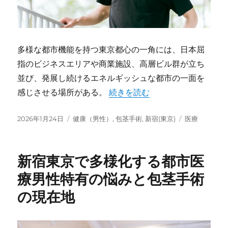
多様な都市機能を持つ東京都心の一角には、日本屈
指のビジネスエリアや商業施設、高層ビル群が立ち
並び、発展し続けるエネルギッシュな都市の一面を
“新宿東京で進化する都市型医療
感じさせる場所がある。
続きを読む
投
カ
タ
2026年1月24日
健康（男性）
,
包茎手術
,
新宿(東京)
医療
稿
テ
グ
日:
ゴ
リ
新宿東京で多様化する都市医
ー
療男性特有の悩みと包茎手術
の現在地